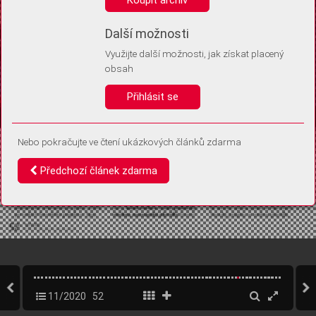
Díky němu příště poznáme, že se jedná o stejné zařízení, a
budeme tak moci přesněji vyhodnotit návštěvnost.
Identifikátor je zcela anonymní.
Další možnosti
Využijte další možnosti, jak získat placený
Vaše souhlasy a odmítnutí si ukládáme do vašeho zařízení, abychom se
obsah
vás už příště znovu neptali. Můžete je kdykoli později upravit ve Správě
cookies
Přihlásit se
Souhlasím
Odmítám
Nebo pokračujte ve čtení ukázkových článků zdarma
Předchozí článek zdarma
11/2020
52