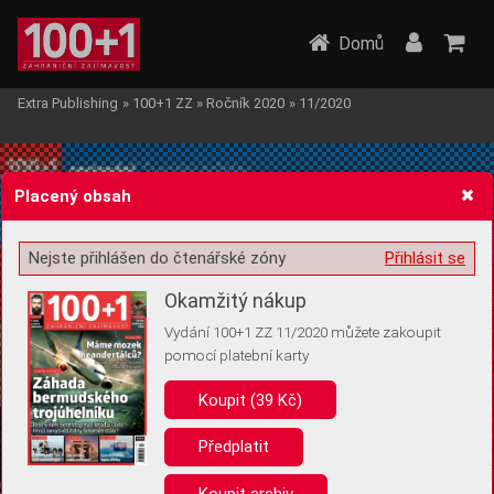
Domů
Extra Publishing
»
100+1 ZZ
»
Ročník 2020
»
11/2020
Placený obsah
Nejste přihlášen do čtenářské zóny
Přihlásit se
Žádost o souhlas s ukládáním volitelných informací
Okamžitý nákup
Vydání 100+1 ZZ 11/2020 můžete zakoupit
pomocí platební karty
Koupit (39 Kč)
Pro základní fungování webu nepotřebujeme ukládat žádné informace
(tzv. cookies apod.). Rádi bychom vás ale požádali o souhlas s
uložením volitelných informací:
Předplatit
Anonymní unikátní ID
Koupit archiv