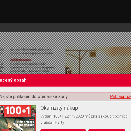
lacený obsah
Nejste přihlášen do čtenářské zóny
Přihlásit s
st o souhlas s ukládáním volitelných informací
Okamžitý nákup
Vydání 100+1 ZZ 11/2020 můžete zakoupit pomocí
platební karty