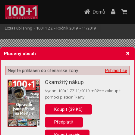
Domů
Extra Publishing
»
100+1 ZZ
»
Ročník 2019
»
11/2019
Placený obsah
Nejste přihlášen do čtenářské zóny
Přihlásit se
Žádost o souhlas s ukládáním volitelných informací
Okamžitý nákup
Vydání 100+1 ZZ 11/2019 můžete zakoupit
pomocí platební karty
Koupit (39 Kč)
Pro základní fungování webu nepotřebujeme ukládat žádné informace
(tzv. cookies apod.). Rádi bychom vás ale požádali o souhlas s
uložením volitelných informací:
Předplatit
Anonymní unikátní ID
Koupit archiv