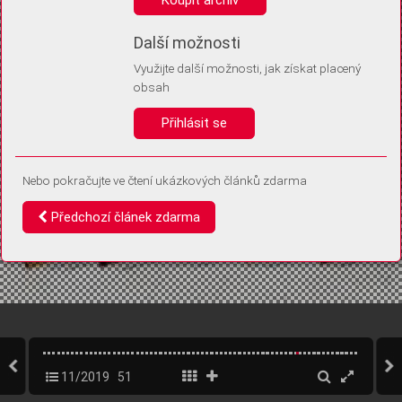
Díky němu příště poznáme, že se jedná o stejné zařízení, a
budeme tak moci přesněji vyhodnotit návštěvnost.
Identifikátor je zcela anonymní.
Další možnosti
Využijte další možnosti, jak získat placený
Vaše souhlasy a odmítnutí si ukládáme do vašeho zařízení, abychom se
obsah
vás už příště znovu neptali. Můžete je kdykoli později upravit ve Správě
cookies
Přihlásit se
Souhlasím
Odmítám
Nebo pokračujte ve čtení ukázkových článků zdarma
Předchozí článek zdarma
11/2019
51