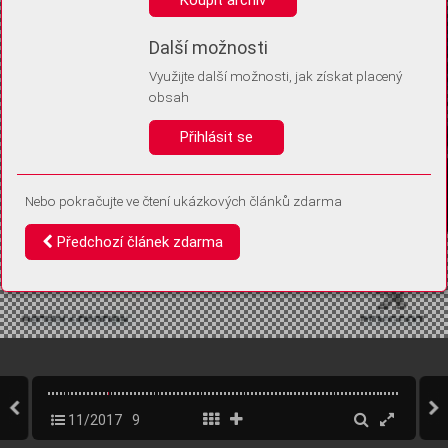
Díky němu příště poznáme, že se jedná o stejné zařízení, a
budeme tak moci přesněji vyhodnotit návštěvnost.
Identifikátor je zcela anonymní.
Další možnosti
Využijte další možnosti, jak získat placený
Vaše souhlasy a odmítnutí si ukládáme do vašeho zařízení, abychom se
obsah
vás už příště znovu neptali. Můžete je kdykoli později upravit ve Správě
cookies
Přihlásit se
Souhlasím
Odmítám
Nebo pokračujte ve čtení ukázkových článků zdarma
Předchozí článek zdarma
11/2017
9