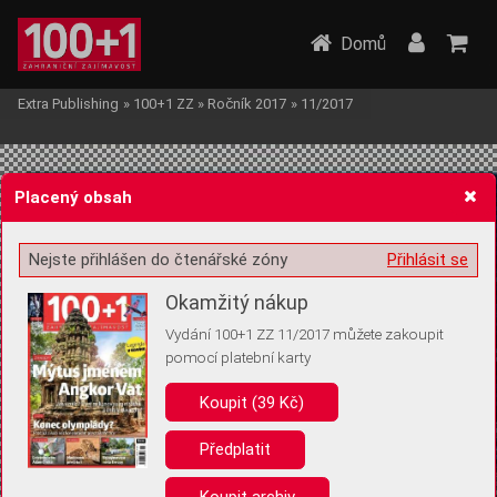
Domů
Extra Publishing
»
100+1 ZZ
»
Ročník 2017
»
11/2017
Placený obsah
Nejste přihlášen do čtenářské zóny
Přihlásit se
Žádost o souhlas s ukládáním volitelných informací
Okamžitý nákup
Vydání 100+1 ZZ 11/2017 můžete zakoupit
pomocí platební karty
Koupit (39 Kč)
Pro základní fungování webu nepotřebujeme ukládat žádné informace
(tzv. cookies apod.). Rádi bychom vás ale požádali o souhlas s
uložením volitelných informací:
Předplatit
Anonymní unikátní ID
Koupit archiv