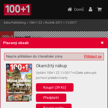
Domů
Extra Publishing
»
100+1 ZZ
»
Ročník 2017
»
11/2017
Placený obsah
Nejste přihlášen do čtenářské zóny
Přihlásit se
Žádost o souhlas s ukládáním volitelných informací
Okamžitý nákup
Vydání 100+1 ZZ 11/2017 můžete zakoupit
pomocí platební karty
Koupit (39 Kč)
Pro základní fungování webu nepotřebujeme ukládat žádné informace
(tzv. cookies apod.). Rádi bychom vás ale požádali o souhlas s
uložením volitelných informací:
Předplatit
Anonymní unikátní ID
Koupit archiv