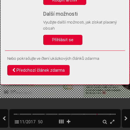
Díky němu příště poznáme, že se jedná o stejné zařízení, a
budeme tak moci přesněji vyhodnotit návštěvnost.
Identifikátor je zcela anonymní.
Další možnosti
Využijte další možnosti, jak získat placený
Vaše souhlasy a odmítnutí si ukládáme do vašeho zařízení, abychom se
obsah
vás už příště znovu neptali. Můžete je kdykoli později upravit ve Správě
cookies
Přihlásit se
Souhlasím
Odmítám
Nebo pokračujte ve čtení ukázkových článků zdarma
Předchozí článek zdarma
11/2017
50