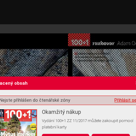
lacený obsah
Nejste přihlášen do čtenářské zóny
Přihlásit s
st o souhlas s ukládáním volitelných informací
Okamžitý nákup
Vydání 100+1 ZZ 11/2017 můžete zakoupit pomocí
platební karty