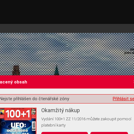
lacený obsah
Nejste přihlášen do čtenářské zóny
Přihlásit s
st o souhlas s ukládáním volitelných informací
Okamžitý nákup
Vydání 100+1 ZZ 11/2016 můžete zakoupit pomocí
platební karty