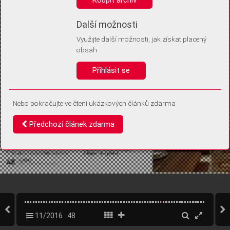
Díky němu příště poznáme, že se jedná o stejné zařízení, a
budeme tak moci přesněji vyhodnotit návštěvnost.
Identifikátor je zcela anonymní.
Další možnosti
Využijte další možnosti, jak získat placený
Vaše souhlasy a odmítnutí si ukládáme do vašeho zařízení, abychom se
obsah
vás už příště znovu neptali. Můžete je kdykoli později upravit ve Správě
cookies
Přihlásit se
Souhlasím
Odmítám
Nebo pokračujte ve čtení ukázkových článků zdarma
Předchozí článek zdarma
11/2016
48