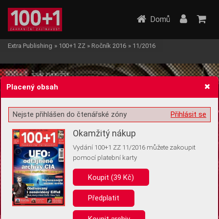
Domů
Extra Publishing
»
100+1 ZZ
»
Ročník 2016
»
11/2016
Placený obsah
Nejste přihlášen do čtenářské zóny
Přihlásit se
Žádost o souhlas s ukládáním volitelných informací
Okamžitý nákup
Vydání 100+1 ZZ 11/2016 můžete zakoupit
pomocí platební karty
Koupit (39 Kč)
Pro základní fungování webu nepotřebujeme ukládat žádné informace
(tzv. cookies apod.). Rádi bychom vás ale požádali o souhlas s
uložením volitelných informací:
Předplatit
Anonymní unikátní ID
Koupit archiv