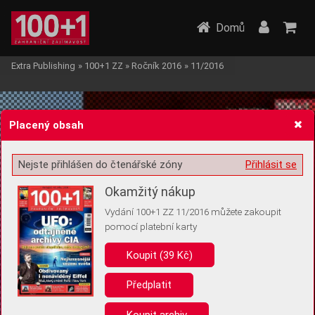
Domů
Extra Publishing
»
100+1 ZZ
»
Ročník 2016
»
11/2016
Placený obsah
Nejste přihlášen do čtenářské zóny
Přihlásit se
Žádost o souhlas s ukládáním volitelných informací
Okamžitý nákup
Vydání 100+1 ZZ 11/2016 můžete zakoupit
pomocí platební karty
Koupit (39 Kč)
Pro základní fungování webu nepotřebujeme ukládat žádné informace
(tzv. cookies apod.). Rádi bychom vás ale požádali o souhlas s
uložením volitelných informací:
Předplatit
Anonymní unikátní ID
Koupit archiv