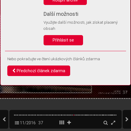
Díky němu příště poznáme, že se jedná o stejné zařízení, a
budeme tak moci přesněji vyhodnotit návštěvnost.
Identifikátor je zcela anonymní.
Další možnosti
Využijte další možnosti, jak získat placený
Vaše souhlasy a odmítnutí si ukládáme do vašeho zařízení, abychom se
obsah
vás už příště znovu neptali. Můžete je kdykoli později upravit ve Správě
cookies
Přihlásit se
Souhlasím
Odmítám
Nebo pokračujte ve čtení ukázkových článků zdarma
Předchozí článek zdarma
11/2016
37