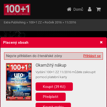
Domů
Extra Publishing
»
100+1 ZZ
»
Ročník 2016
»
11/2016
Placený obsah
Nejste přihlášen do čtenářské zóny
Přihlásit se
Žádost o souhlas s ukládáním volitelných informací
Okamžitý nákup
Vydání 100+1 ZZ 11/2016 můžete zakoupit
pomocí platební karty
Koupit (39 Kč)
Pro základní fungování webu nepotřebujeme ukládat žádné informace
(tzv. cookies apod.). Rádi bychom vás ale požádali o souhlas s
uložením volitelných informací:
Předplatit
Anonymní unikátní ID
Koupit archiv