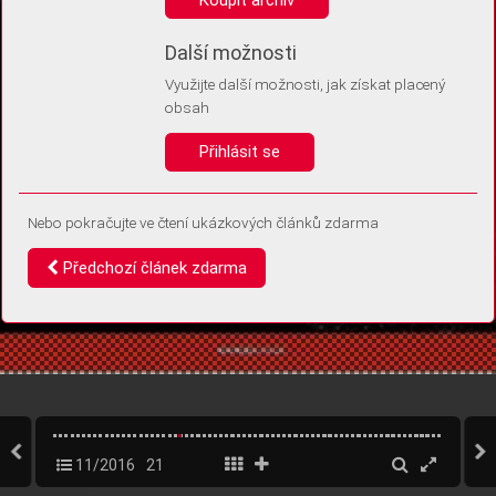
Díky němu příště poznáme, že se jedná o stejné zařízení, a
budeme tak moci přesněji vyhodnotit návštěvnost.
Identifikátor je zcela anonymní.
Další možnosti
Využijte další možnosti, jak získat placený
Vaše souhlasy a odmítnutí si ukládáme do vašeho zařízení, abychom se
obsah
vás už příště znovu neptali. Můžete je kdykoli později upravit ve Správě
cookies
Přihlásit se
Souhlasím
Odmítám
Nebo pokračujte ve čtení ukázkových článků zdarma
Předchozí článek zdarma
11/2016
21