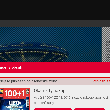
lacený obsah
Nejste přihlášen do čtenářské zóny
Přihlásit s
st o souhlas s ukládáním volitelných informací
Okamžitý nákup
Vydání 100+1 ZZ 11/2016 můžete zakoupit pomocí
platební karty