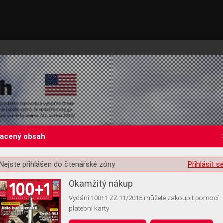
lacený obsah
Nejste přihlášen do čtenářské zóny
Přihlásit s
st o souhlas s ukládáním volitelných informací
Okamžitý nákup
Vydání 100+1 ZZ 11/2015 můžete zakoupit pomocí
platební karty