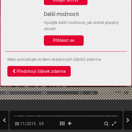
Díky němu příště poznáme, že se jedná o stejné zařízení, a
budeme tak moci přesněji vyhodnotit návštěvnost.
Identifikátor je zcela anonymní.
Další možnosti
Využijte další možnosti, jak získat placený
Vaše souhlasy a odmítnutí si ukládáme do vašeho zařízení, abychom se
obsah
vás už příště znovu neptali. Můžete je kdykoli později upravit ve Správě
cookies
Přihlásit se
Souhlasím
Odmítám
Nebo pokračujte ve čtení ukázkových článků zdarma
Předchozí článek zdarma
11/2015
59