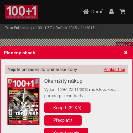
Domů
Extra Publishing
»
100+1 ZZ
»
Ročník 2015
»
11/2015
Placený obsah
Nejste přihlášen do čtenářské zóny
Přihlásit se
Žádost o souhlas s ukládáním volitelných informací
Okamžitý nákup
Vydání 100+1 ZZ 11/2015 můžete zakoupit
pomocí platební karty
Koupit (39 Kč)
Pro základní fungování webu nepotřebujeme ukládat žádné informace
(tzv. cookies apod.). Rádi bychom vás ale požádali o souhlas s
uložením volitelných informací:
Předplatit
Anonymní unikátní ID
Koupit archiv