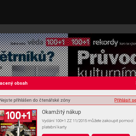
lacený obsah
Nejste přihlášen do čtenářské zóny
Přihlásit s
st o souhlas s ukládáním volitelných informací
Okamžitý nákup
Vydání 100+1 ZZ 11/2015 můžete zakoupit pomocí
platební karty