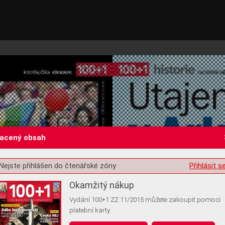
lacený obsah
Nejste přihlášen do čtenářské zóny
Přihlásit s
st o souhlas s ukládáním volitelných informací
Okamžitý nákup
Vydání 100+1 ZZ 11/2015 můžete zakoupit pomocí
platební karty