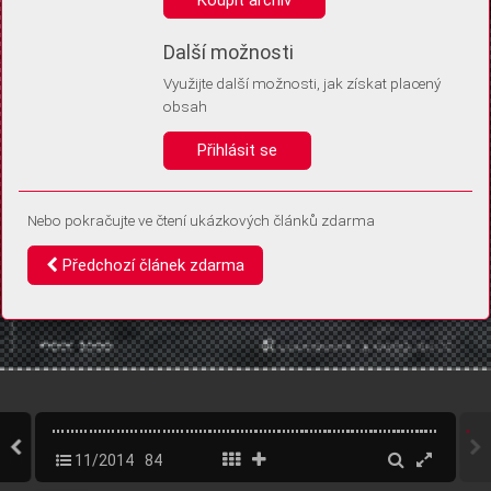
Díky němu příště poznáme, že se jedná o stejné zařízení, a
budeme tak moci přesněji vyhodnotit návštěvnost.
Identifikátor je zcela anonymní.
Další možnosti
Využijte další možnosti, jak získat placený
Vaše souhlasy a odmítnutí si ukládáme do vašeho zařízení, abychom se
obsah
vás už příště znovu neptali. Můžete je kdykoli později upravit ve Správě
cookies
Přihlásit se
Souhlasím
Odmítám
Nebo pokračujte ve čtení ukázkových článků zdarma
Předchozí článek zdarma
11/2014
84