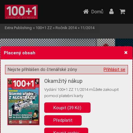
Domů
Extra Publishing
»
100+1 ZZ
»
Ročník 2014
»
11/2014
Placený obsah
Nejste přihlášen do čtenářské zóny
Přihlásit se
Žádost o souhlas s ukládáním volitelných informací
Okamžitý nákup
Vydání 100+1 ZZ 11/2014 můžete zakoupit
pomocí platební karty
Koupit (39 Kč)
Pro základní fungování webu nepotřebujeme ukládat žádné informace
(tzv. cookies apod.). Rádi bychom vás ale požádali o souhlas s
uložením volitelných informací:
Předplatit
Anonymní unikátní ID
Koupit archiv