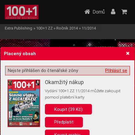
Domů
Extra Publishing
»
100+1 ZZ
»
Ročník 2014
»
11/2014
Placený obsah
Nejste přihlášen do čtenářské zóny
Přihlásit se
Žádost o souhlas s ukládáním volitelných informací
Okamžitý nákup
Vydání 100+1 ZZ 11/2014 můžete zakoupit
pomocí platební karty
Koupit (39 Kč)
Pro základní fungování webu nepotřebujeme ukládat žádné informace
(tzv. cookies apod.). Rádi bychom vás ale požádali o souhlas s
uložením volitelných informací:
Předplatit
Anonymní unikátní ID
Koupit archiv