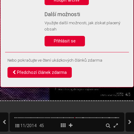
Díky němu příště poznáme, že se jedná o stejné zařízení, a
budeme tak moci přesněji vyhodnotit návštěvnost.
Identifikátor je zcela anonymní.
Další možnosti
Využijte další možnosti, jak získat placený
Vaše souhlasy a odmítnutí si ukládáme do vašeho zařízení, abychom se
obsah
vás už příště znovu neptali. Můžete je kdykoli později upravit ve Správě
cookies
Přihlásit se
Souhlasím
Odmítám
Nebo pokračujte ve čtení ukázkových článků zdarma
Předchozí článek zdarma
11/2014
45