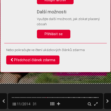
Díky němu příště poznáme, že se jedná o stejné zařízení, a
budeme tak moci přesněji vyhodnotit návštěvnost.
Identifikátor je zcela anonymní.
Další možnosti
Využijte další možnosti, jak získat placený
Vaše souhlasy a odmítnutí si ukládáme do vašeho zařízení, abychom se
obsah
vás už příště znovu neptali. Můžete je kdykoli později upravit ve Správě
cookies
Přihlásit se
Souhlasím
Odmítám
Nebo pokračujte ve čtení ukázkových článků zdarma
Předchozí článek zdarma
11/2014
31