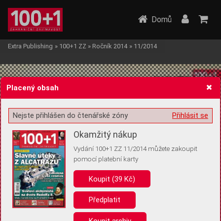
Domů
Extra Publishing
»
100+1 ZZ
»
Ročník 2014
»
11/2014
Placený obsah
Nejste přihlášen do čtenářské zóny
Přihlásit se
Žádost o souhlas s ukládáním volitelných informací
Okamžitý nákup
Vydání 100+1 ZZ 11/2014 můžete zakoupit
pomocí platební karty
Koupit (39 Kč)
Pro základní fungování webu nepotřebujeme ukládat žádné informace
(tzv. cookies apod.). Rádi bychom vás ale požádali o souhlas s
uložením volitelných informací:
Předplatit
Anonymní unikátní ID
Koupit archiv