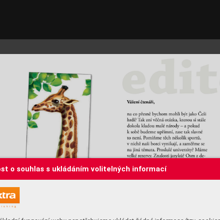
st o souhlas s ukládáním volitelných informací