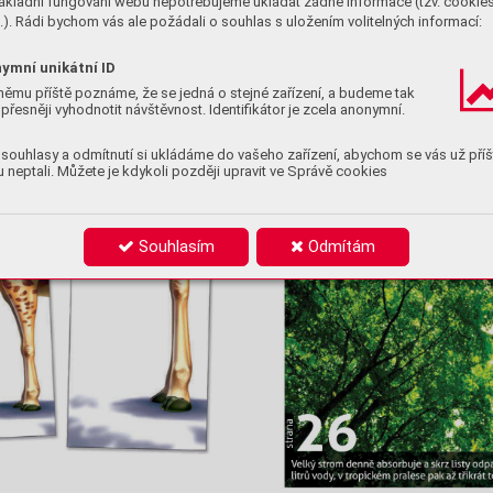
ákladní fungování webu nepotřebujeme ukládat žádné informace (tzv. cookie
). Rádi bychom vás ale požádali o souhlas s uložením volitelných informací:
ymní unikátní ID
němu příště poznáme, že se jedná o stejné zařízení, a budeme tak
přesněji vyhodnotit návštěvnost. Identifikátor je zcela anonymní.
souhlasy a odmítnutí si ukládáme do vašeho zařízení, abychom se vás už příš
 neptali. Můžete je kdykoli později upravit ve Správě cookies
Souhlasím
Odmítám