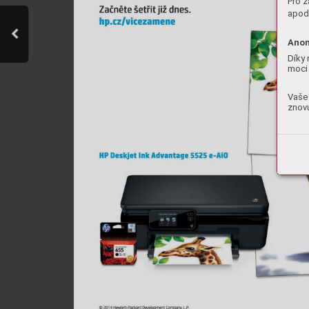
Pro z
apod.
Anon
Díky 
moci 
Vaše 
znovu