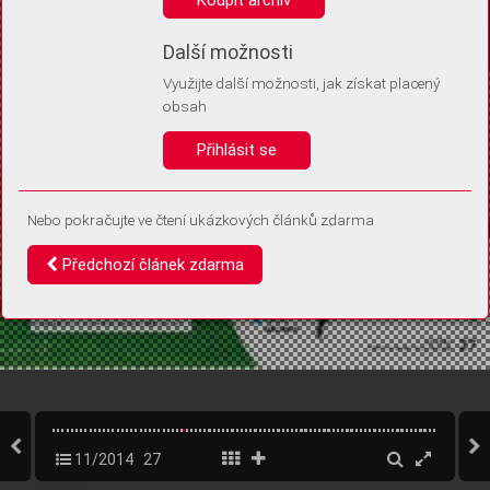
Díky němu příště poznáme, že se jedná o stejné zařízení, a
budeme tak moci přesněji vyhodnotit návštěvnost.
Identifikátor je zcela anonymní.
Další možnosti
Využijte další možnosti, jak získat placený
Vaše souhlasy a odmítnutí si ukládáme do vašeho zařízení, abychom se
obsah
vás už příště znovu neptali. Můžete je kdykoli později upravit ve Správě
cookies
Přihlásit se
Souhlasím
Odmítám
Nebo pokračujte ve čtení ukázkových článků zdarma
Předchozí článek zdarma
11/2014
27