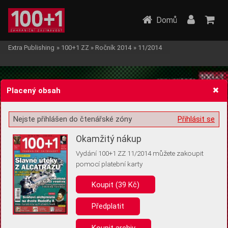
Domů
Extra Publishing
»
100+1 ZZ
»
Ročník 2014
»
11/2014
Placený obsah
Nejste přihlášen do čtenářské zóny
Přihlásit se
Žádost o souhlas s ukládáním volitelných informací
Okamžitý nákup
Vydání 100+1 ZZ 11/2014 můžete zakoupit
pomocí platební karty
Koupit (39 Kč)
Pro základní fungování webu nepotřebujeme ukládat žádné informace
(tzv. cookies apod.). Rádi bychom vás ale požádali o souhlas s
uložením volitelných informací:
Předplatit
Anonymní unikátní ID
Koupit archiv