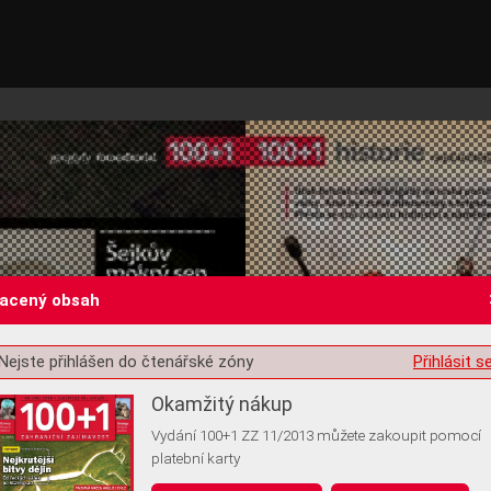
lacený obsah
Nejste přihlášen do čtenářské zóny
Přihlásit s
st o souhlas s ukládáním volitelných informací
Okamžitý nákup
Vydání 100+1 ZZ 11/2013 můžete zakoupit pomocí
platební karty