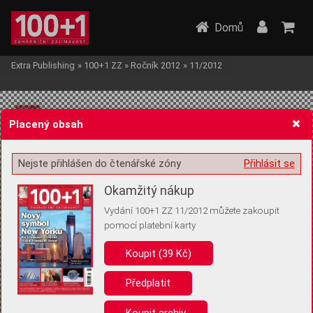
Domů
Extra Publishing
»
100+1 ZZ
»
Ročník 2012
»
11/2012
Placený obsah
Nejste přihlášen do čtenářské zóny
Přihlásit se
Žádost o souhlas s ukládáním volitelných informací
Okamžitý nákup
Vydání 100+1 ZZ 11/2012 můžete zakoupit
pomocí platební karty
Koupit (39 Kč)
Pro základní fungování webu nepotřebujeme ukládat žádné informace
(tzv. cookies apod.). Rádi bychom vás ale požádali o souhlas s
uložením volitelných informací:
Předplatit
Anonymní unikátní ID
Koupit archiv