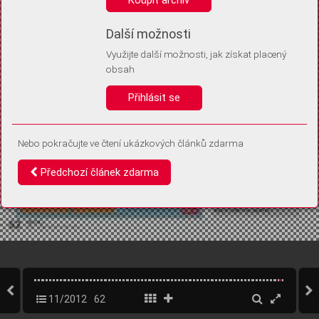
Díky němu příště poznáme, že se jedná o stejné zařízení, a
budeme tak moci přesněji vyhodnotit návštěvnost.
Identifikátor je zcela anonymní.
Další možnosti
Využijte další možnosti, jak získat placený
Vaše souhlasy a odmítnutí si ukládáme do vašeho zařízení, abychom se
obsah
vás už příště znovu neptali. Můžete je kdykoli později upravit ve Správě
cookies
Přihlásit se
Souhlasím
Odmítám
Nebo pokračujte ve čtení ukázkových článků zdarma
Předchozí článek zdarma
11/2012
62