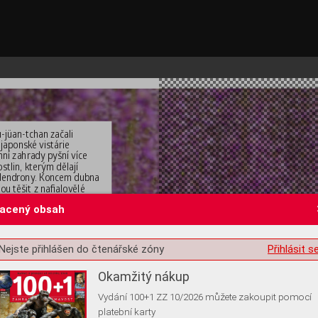
ü-jüan-tchan začali 
 japonsk
é vistárie 
mní zahrady
 pyšní 
více 
stlin, kterým dělají 
dendr
ony
. K
oncem dubna 
ou těšit z naﬁalov
ělé 
bna 2026)
lacený obsah
st o souhlas s ukládáním volitelných informací
Nejste přihlášen do čtenářské zóny
Přihlásit s
Okamžitý nákup
Vydání 100+1 ZZ 10/2026 můžete zakoupit pomocí
platební karty