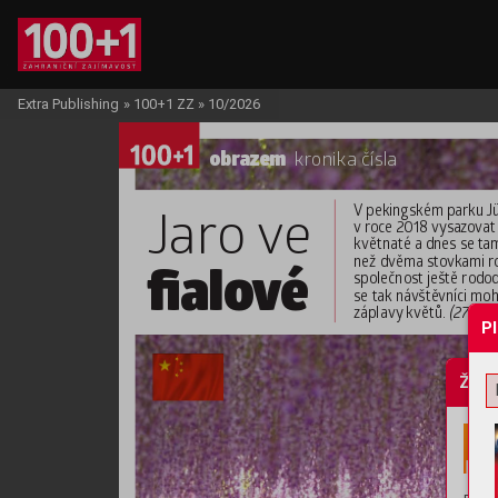
Extra Publishing
»
100+1 ZZ
»
10/2026
obraz
em 
kr
onika čísla
V
 pekingském parku 
J
J
ar
o v
e
v
 roc
e 2018 vysaz
ovat
květnaté a dnes se 
ta
než dvěma sto
vkami ro
ﬁalo
v
é
společnost ještě rodo
se tak
 návště
vníci moh
záplavy
 květů.
 (27
. du
P
Žádo