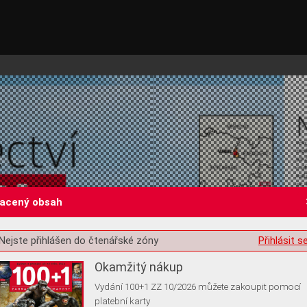
lacený obsah
st o souhlas s ukládáním volitelných informací
Nejste přihlášen do čtenářské zóny
Přihlásit s
Okamžitý nákup
Vydání 100+1 ZZ 10/2026 můžete zakoupit pomocí
platební karty