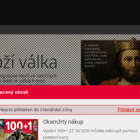
lacený obsah
st o souhlas s ukládáním volitelných informací
Nejste přihlášen do čtenářské zóny
Přihlásit s
Okamžitý nákup
Vydání 100+1 ZZ 10/2026 můžete zakoupit pomocí
platební karty