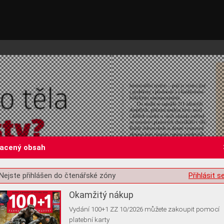
lacený obsah
st o souhlas s ukládáním volitelných informací
Nejste přihlášen do čtenářské zóny
Přihlásit s
Okamžitý nákup
Vydání 100+1 ZZ 10/2026 můžete zakoupit pomocí
platební karty