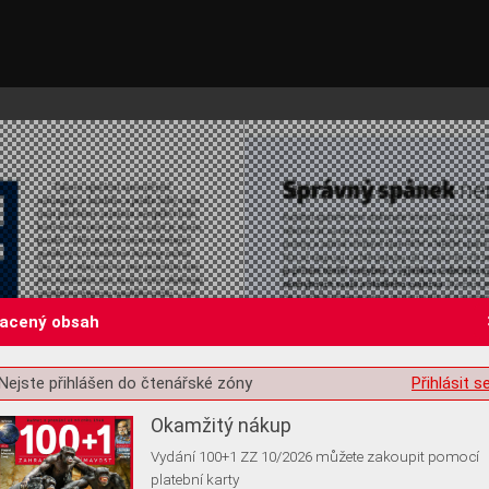
lacený obsah
st o souhlas s ukládáním volitelných informací
Nejste přihlášen do čtenářské zóny
Přihlásit s
Okamžitý nákup
Vydání 100+1 ZZ 10/2026 můžete zakoupit pomocí
platební karty