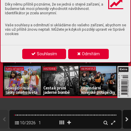
Díky němu příště poznáme, že se jedná o stejné zařízení, a
alf
a samců
budeme tak moci přesněji vyhodnotit návštěvnost.
Identifikátor je zcela anonymní.
Vaše souhlasy a odmítnutí si ukládáme do vašeho zařízení, abychom se
K
de se 
vzala př
edstav
a o 
vládě nejsilnějšího
vás už příště znovu neptali. Můžete je kdykoli později upravit ve Správě
a c
o odhaluje moderní 
věda
?
cookies
MEDICÍNA
Pr
oč už neumíme spát?
Souhlasím
Odmítám
Nespa
vost je civilizační chor
oba! 
Jak ji por
azit?
REPORT
ÁŽ
HIST
ORIE 
SPOLEČNOST
€
nsku: 3,59 
e
v
Šokující rituály 
Cesta k první 
Legendární 
, na Slo
lásky
 celého s
věta
jaderné bombě
k
orejsk
é potápěčky
69,90 Kč
10/2026
1