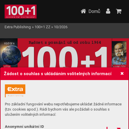
Domů
Extra Publishing
»
100+1 ZZ
»
10/2026
Ra
do
st z poznání už od roku  
1964
10/2026
VĚDA
K
URIOZITY
Utajené 
Ikonick
é 
Žádost o souhlas s ukládáním volitelných informací
infrazvu
ky 
vousy 
Země
historie
Pro základní fungování webu nepotřebujeme ukládat žádné informace
(tzv. cookies apod.). Rádi bychom vás ale požádali o souhlas s
uložením volitelných informací:
Mýtus
PŘÍRODA
Anonymní unikátní ID