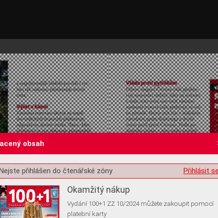
lacený obsah
st o souhlas s ukládáním volitelných informací
Nejste přihlášen do čtenářské zóny
Přihlásit s
Okamžitý nákup
Vydání 100+1 ZZ 10/2024 můžete zakoupit pomocí
platební karty