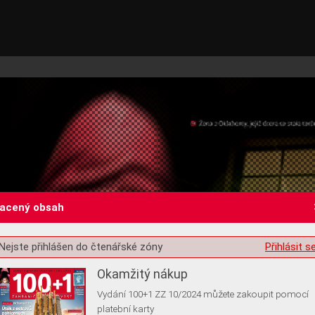
lacený obsah
st o souhlas s ukládáním volitelných informací
Nejste přihlášen do čtenářské zóny
Přihlásit s
Okamžitý nákup
Vydání 100+1 ZZ 10/2024 můžete zakoupit pomocí
platební karty