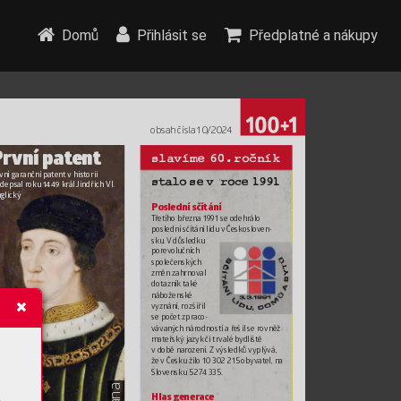
Domů
Přihlásit se
Předplatné a nákupy
obsah čísla 10/202
4
Pr
vní patent 
slavíme 
60. ročník
vní garanční patent 
v historii 
st
alo se vroce 1991
depsal roku 1449 král 
Jindřich VI. 
glický
Poslední sčítání 
T
řetího března 1991 se odehrálo 
poslední sčítání lidu v
 Českoslo
ven-
sku. V důsledku 
porev
olučních 
společenských 
změn zahrnoval 
dotazník tak
é 
nábožensk
é 
vyznání, rozšířil 
se počet zprac
o-
vávan
ých národností a ř
ešil se rovněž 
mateřský jazyk
 či trvalé b
ydliště 
v době nar
ození. Z 
výsledků vyplývá, 
že 
v Česku žilo 10 302 215 obyv
atel, na 
Slovensku 5 27
4 335.
Hlas generac
e 