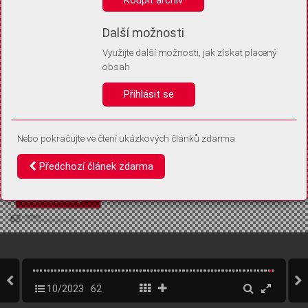
Díky němu příště poznáme, že se jedná o stejné zařízení, a
budeme tak moci přesněji vyhodnotit návštěvnost.
Identifikátor je zcela anonymní.
Další možnosti
Využijte další možnosti, jak získat placený
Vaše souhlasy a odmítnutí si ukládáme do vašeho zařízení, abychom se
obsah
vás už příště znovu neptali. Můžete je kdykoli později upravit ve Správě
cookies
Přihlásit se
Souhlasím
Odmítám
Nebo pokračujte ve čtení ukázkových článků zdarma
Předchozí článek zdarma
10/2023
62