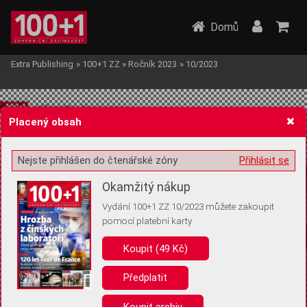
Domů
Extra Publishing
»
100+1 ZZ
»
Ročník 2023
»
10/2023
Placený obsah
Nejste přihlášen do čtenářské zóny
Přihlásit se
Žádost o souhlas s ukládáním volitelných informací
Okamžitý nákup
Vydání 100+1 ZZ 10/2023 můžete zakoupit
pomocí platební karty
Koupit (49 Kč)
Pro základní fungování webu nepotřebujeme ukládat žádné informace
(tzv. cookies apod.). Rádi bychom vás ale požádali o souhlas s
uložením volitelných informací:
Předplatit
Anonymní unikátní ID
Koupit archiv