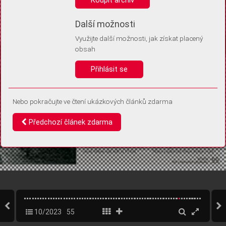
Díky němu příště poznáme, že se jedná o stejné zařízení, a
budeme tak moci přesněji vyhodnotit návštěvnost.
Identifikátor je zcela anonymní.
Další možnosti
Využijte další možnosti, jak získat placený
Vaše souhlasy a odmítnutí si ukládáme do vašeho zařízení, abychom se
obsah
vás už příště znovu neptali. Můžete je kdykoli později upravit ve Správě
cookies
Přihlásit se
Souhlasím
Odmítám
Nebo pokračujte ve čtení ukázkových článků zdarma
Předchozí článek zdarma
10/2023
55