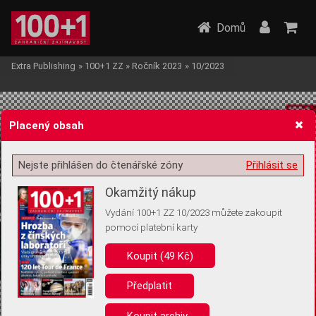
Domů
Extra Publishing
»
100+1 ZZ
»
Ročník 2023
»
10/2023
Placený obsah
Nejste přihlášen do čtenářské zóny
Přihlásit se
Žádost o souhlas s ukládáním volitelných informací
Okamžitý nákup
Vydání 100+1 ZZ 10/2023 můžete zakoupit
pomocí platební karty
Koupit (49 Kč)
Pro základní fungování webu nepotřebujeme ukládat žádné informace
(tzv. cookies apod.). Rádi bychom vás ale požádali o souhlas s
uložením volitelných informací:
Předplatit
Anonymní unikátní ID
Koupit archiv