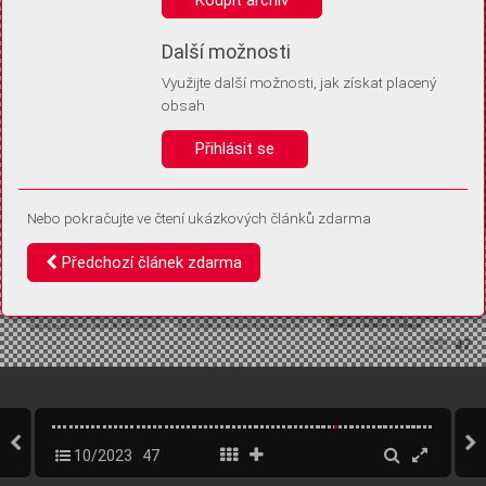
Díky němu příště poznáme, že se jedná o stejné zařízení, a
budeme tak moci přesněji vyhodnotit návštěvnost.
Identifikátor je zcela anonymní.
Další možnosti
Využijte další možnosti, jak získat placený
Vaše souhlasy a odmítnutí si ukládáme do vašeho zařízení, abychom se
obsah
vás už příště znovu neptali. Můžete je kdykoli později upravit ve Správě
cookies
Přihlásit se
Souhlasím
Odmítám
Nebo pokračujte ve čtení ukázkových článků zdarma
Předchozí článek zdarma
10/2023
47