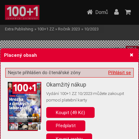
Domů
Extra Publishing
»
100+1 ZZ
»
Ročník 2023
»
10/2023
Placený obsah
Nejste přihlášen do čtenářské zóny
Přihlásit se
Žádost o souhlas s ukládáním volitelných informací
Okamžitý nákup
Vydání 100+1 ZZ 10/2023 můžete zakoupit
pomocí platební karty
Koupit (49 Kč)
Pro základní fungování webu nepotřebujeme ukládat žádné informace
(tzv. cookies apod.). Rádi bychom vás ale požádali o souhlas s
uložením volitelných informací:
Předplatit
Anonymní unikátní ID
Koupit archiv