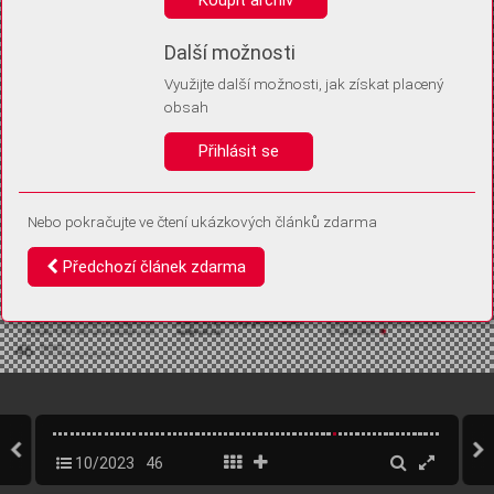
Díky němu příště poznáme, že se jedná o stejné zařízení, a
budeme tak moci přesněji vyhodnotit návštěvnost.
Identifikátor je zcela anonymní.
Další možnosti
Využijte další možnosti, jak získat placený
Vaše souhlasy a odmítnutí si ukládáme do vašeho zařízení, abychom se
obsah
vás už příště znovu neptali. Můžete je kdykoli později upravit ve Správě
cookies
Přihlásit se
Souhlasím
Odmítám
Nebo pokračujte ve čtení ukázkových článků zdarma
Předchozí článek zdarma
10/2023
46