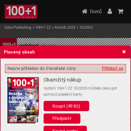
Domů
Extra Publishing
»
100+1 ZZ
»
Ročník 2023
»
10/2023
Placený obsah
Nejste přihlášen do čtenářské zóny
Přihlásit se
Žádost o souhlas s ukládáním volitelných informací
Okamžitý nákup
Vydání 100+1 ZZ 10/2023 můžete zakoupit
pomocí platební karty
Koupit (49 Kč)
Pro základní fungování webu nepotřebujeme ukládat žádné informace
(tzv. cookies apod.). Rádi bychom vás ale požádali o souhlas s
uložením volitelných informací:
Předplatit
Anonymní unikátní ID
Koupit archiv