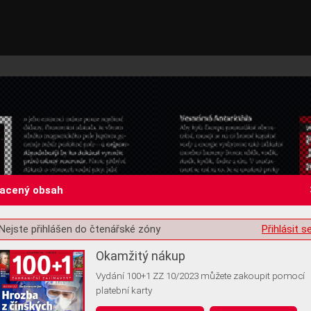
lacený obsah
Nejste přihlášen do čtenářské zóny
Přihlásit s
st o souhlas s ukládáním volitelných informací
Okamžitý nákup
Vydání 100+1 ZZ 10/2023 můžete zakoupit pomocí
platební karty