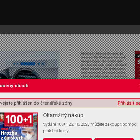
lacený obsah
Nejste přihlášen do čtenářské zóny
Přihlásit s
st o souhlas s ukládáním volitelných informací
Okamžitý nákup
Vydání 100+1 ZZ 10/2023 můžete zakoupit pomocí
platební karty