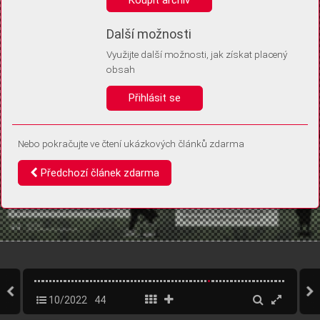
Díky němu příště poznáme, že se jedná o stejné zařízení, a
budeme tak moci přesněji vyhodnotit návštěvnost.
Identifikátor je zcela anonymní.
Další možnosti
Využijte další možnosti, jak získat placený
Vaše souhlasy a odmítnutí si ukládáme do vašeho zařízení, abychom se
obsah
vás už příště znovu neptali. Můžete je kdykoli později upravit ve Správě
cookies
Přihlásit se
Souhlasím
Odmítám
Nebo pokračujte ve čtení ukázkových článků zdarma
Předchozí článek zdarma
10/2022
44