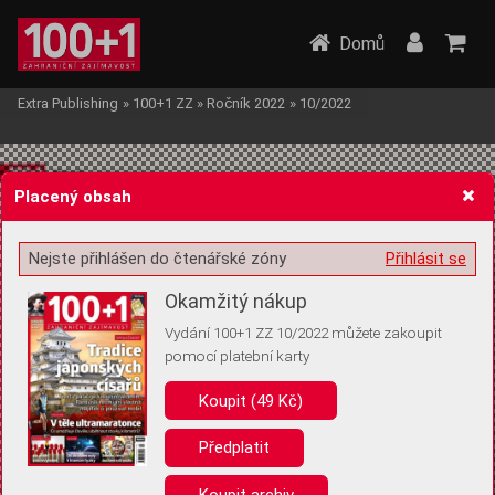
Domů
Extra Publishing
»
100+1 ZZ
»
Ročník 2022
»
10/2022
Placený obsah
Nejste přihlášen do čtenářské zóny
Přihlásit se
Žádost o souhlas s ukládáním volitelných informací
Okamžitý nákup
Vydání 100+1 ZZ 10/2022 můžete zakoupit
pomocí platební karty
Koupit (49 Kč)
Pro základní fungování webu nepotřebujeme ukládat žádné informace
(tzv. cookies apod.). Rádi bychom vás ale požádali o souhlas s
uložením volitelných informací:
Předplatit
Anonymní unikátní ID
Koupit archiv