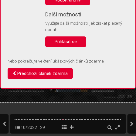
Díky němu příště poznáme, že se jedná o stejné zařízení, a
budeme tak moci přesněji vyhodnotit návštěvnost.
Identifikátor je zcela anonymní.
Další možnosti
Využijte další možnosti, jak získat placený
Vaše souhlasy a odmítnutí si ukládáme do vašeho zařízení, abychom se
obsah
vás už příště znovu neptali. Můžete je kdykoli později upravit ve Správě
cookies
Přihlásit se
Souhlasím
Odmítám
Nebo pokračujte ve čtení ukázkových článků zdarma
Předchozí článek zdarma
10/2022
29