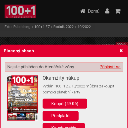
Domů
Extra Publishing
»
100+1 ZZ
»
Ročník 2022
»
10/2022
Placený obsah
Nejste přihlášen do čtenářské zóny
Přihlásit se
Žádost o souhlas s ukládáním volitelných informací
Okamžitý nákup
Vydání 100+1 ZZ 10/2022 můžete zakoupit
pomocí platební karty
Koupit (49 Kč)
Pro základní fungování webu nepotřebujeme ukládat žádné informace
(tzv. cookies apod.). Rádi bychom vás ale požádali o souhlas s
uložením volitelných informací:
Předplatit
Anonymní unikátní ID
Koupit archiv