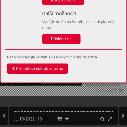
Díky němu příště poznáme, že se jedná o stejné zařízení, a
budeme tak moci přesněji vyhodnotit návštěvnost.
Identifikátor je zcela anonymní.
Další možnosti
Využijte další možnosti, jak získat placený
Vaše souhlasy a odmítnutí si ukládáme do vašeho zařízení, abychom se
obsah
vás už příště znovu neptali. Můžete je kdykoli později upravit ve Správě
cookies
Přihlásit se
Souhlasím
Odmítám
Nebo pokračujte ve čtení ukázkových článků zdarma
Předchozí článek zdarma
10/2022
19