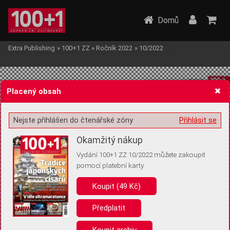
Domů
Extra Publishing
»
100+1 ZZ
»
Ročník 2022
»
10/2022
Placený obsah
Nejste přihlášen do čtenářské zóny
Přihlásit se
Žádost o souhlas s ukládáním volitelných informací
Okamžitý nákup
Vydání 100+1 ZZ 10/2022 můžete zakoupit
pomocí platební karty
Koupit (49 Kč)
Pro základní fungování webu nepotřebujeme ukládat žádné informace
(tzv. cookies apod.). Rádi bychom vás ale požádali o souhlas s
uložením volitelných informací:
Předplatit
Anonymní unikátní ID
Koupit archiv