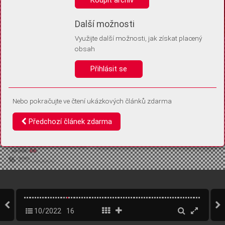
Díky němu příště poznáme, že se jedná o stejné zařízení, a
budeme tak moci přesněji vyhodnotit návštěvnost.
Identifikátor je zcela anonymní.
Další možnosti
Využijte další možnosti, jak získat placený
Vaše souhlasy a odmítnutí si ukládáme do vašeho zařízení, abychom se
obsah
vás už příště znovu neptali. Můžete je kdykoli později upravit ve Správě
cookies
Přihlásit se
Souhlasím
Odmítám
Nebo pokračujte ve čtení ukázkových článků zdarma
Předchozí článek zdarma
10/2022
16