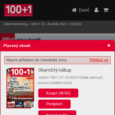
Domů
Extra Publishing
»
100+1 ZZ
»
Ročník 2022
»
10/2022
Placený obsah
Nejste přihlášen do čtenářské zóny
Přihlásit se
Žádost o souhlas s ukládáním volitelných informací
Okamžitý nákup
Vydání 100+1 ZZ 10/2022 můžete zakoupit
pomocí platební karty
Koupit (49 Kč)
Pro základní fungování webu nepotřebujeme ukládat žádné informace
(tzv. cookies apod.). Rádi bychom vás ale požádali o souhlas s
uložením volitelných informací:
Předplatit
Anonymní unikátní ID
Koupit archiv