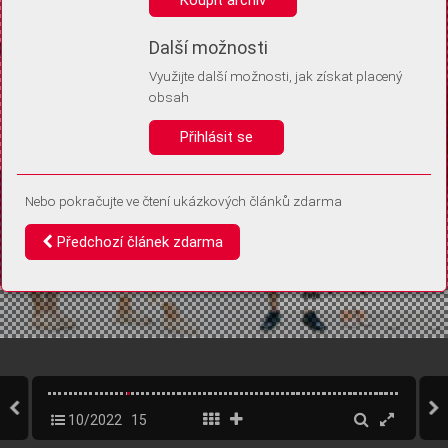
Díky němu příště poznáme, že se jedná o stejné zařízení, a
budeme tak moci přesněji vyhodnotit návštěvnost.
Identifikátor je zcela anonymní.
Další možnosti
Využijte další možnosti, jak získat placený
Vaše souhlasy a odmítnutí si ukládáme do vašeho zařízení, abychom se
obsah
vás už příště znovu neptali. Můžete je kdykoli později upravit ve Správě
cookies
Přihlásit se
Souhlasím
Odmítám
Nebo pokračujte ve čtení ukázkových článků zdarma
Předchozí článek zdarma
10/2022
15