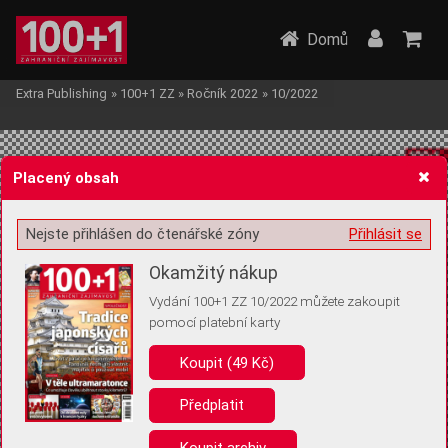
Domů
Extra Publishing
»
100+1 ZZ
»
Ročník 2022
»
10/2022
Placený obsah
Nejste přihlášen do čtenářské zóny
Přihlásit se
Žádost o souhlas s ukládáním volitelných informací
Okamžitý nákup
Vydání 100+1 ZZ 10/2022 můžete zakoupit
pomocí platební karty
Koupit (49 Kč)
Pro základní fungování webu nepotřebujeme ukládat žádné informace
(tzv. cookies apod.). Rádi bychom vás ale požádali o souhlas s
uložením volitelných informací:
Předplatit
Anonymní unikátní ID
Koupit archiv