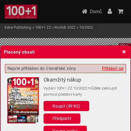
Domů
Extra Publishing
»
100+1 ZZ
»
Ročník 2022
»
10/2022
Placený obsah
Nejste přihlášen do čtenářské zóny
Přihlásit se
Žádost o souhlas s ukládáním volitelných informací
Okamžitý nákup
Vydání 100+1 ZZ 10/2022 můžete zakoupit
pomocí platební karty
Koupit (49 Kč)
Pro základní fungování webu nepotřebujeme ukládat žádné informace
(tzv. cookies apod.). Rádi bychom vás ale požádali o souhlas s
uložením volitelných informací:
Předplatit
Anonymní unikátní ID
Koupit archiv