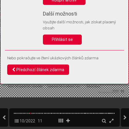
Díky němu příště poznáme, že se jedná o stejné zařízení, a
budeme tak moci přesněji vyhodnotit návštěvnost.
Identifikátor je zcela anonymní.
Další možnosti
Využijte další možnosti, jak získat placený
Vaše souhlasy a odmítnutí si ukládáme do vašeho zařízení, abychom se
obsah
vás už příště znovu neptali. Můžete je kdykoli později upravit ve Správě
cookies
Přihlásit se
Souhlasím
Odmítám
Nebo pokračujte ve čtení ukázkových článků zdarma
Předchozí článek zdarma
10/2022
11