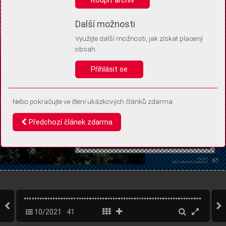
Díky němu příště poznáme, že se jedná o stejné zařízení, a
budeme tak moci přesněji vyhodnotit návštěvnost.
Identifikátor je zcela anonymní.
Další možnosti
Využijte další možnosti, jak získat placený
Vaše souhlasy a odmítnutí si ukládáme do vašeho zařízení, abychom se
obsah
vás už příště znovu neptali. Můžete je kdykoli později upravit ve Správě
cookies
Přihlásit se
Souhlasím
Odmítám
Nebo pokračujte ve čtení ukázkových článků zdarma
Předchozí článek zdarma
10/2021
41