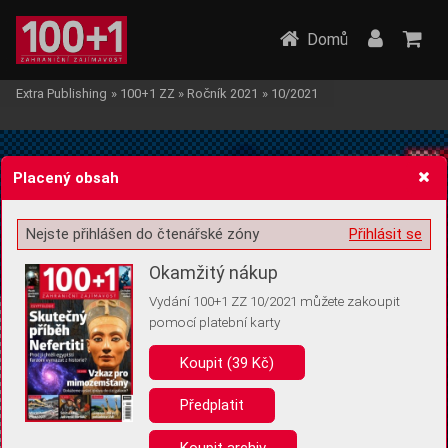
Domů
Extra Publishing
»
100+1 ZZ
»
Ročník 2021
»
10/2021
Placený obsah
Nejste přihlášen do čtenářské zóny
Přihlásit se
Žádost o souhlas s ukládáním volitelných informací
Okamžitý nákup
Vydání 100+1 ZZ 10/2021 můžete zakoupit
pomocí platební karty
Koupit (39 Kč)
Pro základní fungování webu nepotřebujeme ukládat žádné informace
(tzv. cookies apod.). Rádi bychom vás ale požádali o souhlas s
uložením volitelných informací:
Předplatit
Anonymní unikátní ID
Koupit archiv