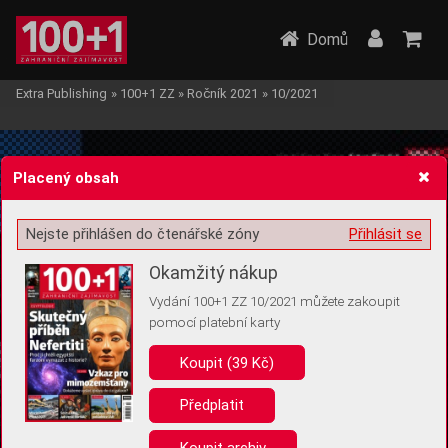
Domů
Extra Publishing
»
100+1 ZZ
»
Ročník 2021
»
10/2021
Placený obsah
Nejste přihlášen do čtenářské zóny
Přihlásit se
Žádost o souhlas s ukládáním volitelných informací
Okamžitý nákup
Vydání 100+1 ZZ 10/2021 můžete zakoupit
pomocí platební karty
Koupit (39 Kč)
Pro základní fungování webu nepotřebujeme ukládat žádné informace
(tzv. cookies apod.). Rádi bychom vás ale požádali o souhlas s
uložením volitelných informací:
Předplatit
Anonymní unikátní ID
Koupit archiv