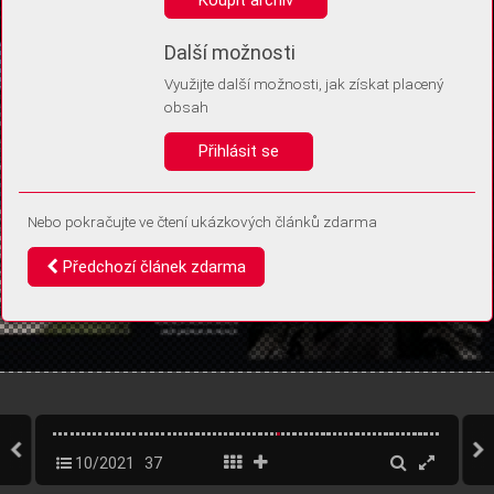
Díky němu příště poznáme, že se jedná o stejné zařízení, a
budeme tak moci přesněji vyhodnotit návštěvnost.
Identifikátor je zcela anonymní.
Další možnosti
Využijte další možnosti, jak získat placený
Vaše souhlasy a odmítnutí si ukládáme do vašeho zařízení, abychom se
obsah
vás už příště znovu neptali. Můžete je kdykoli později upravit ve Správě
cookies
Přihlásit se
Souhlasím
Odmítám
Nebo pokračujte ve čtení ukázkových článků zdarma
Předchozí článek zdarma
10/2021
37