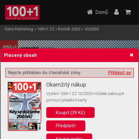
Domů
Extra Publishing
»
100+1 ZZ
»
Ročník 2020
»
10/2020
Placený obsah
Nejste přihlášen do čtenářské zóny
Přihlásit se
Žádost o souhlas s ukládáním volitelných informací
Okamžitý nákup
Vydání 100+1 ZZ 10/2020 můžete zakoupit
pomocí platební karty
Koupit (39 Kč)
Pro základní fungování webu nepotřebujeme ukládat žádné informace
(tzv. cookies apod.). Rádi bychom vás ale požádali o souhlas s
uložením volitelných informací:
Předplatit
Anonymní unikátní ID
Koupit archiv