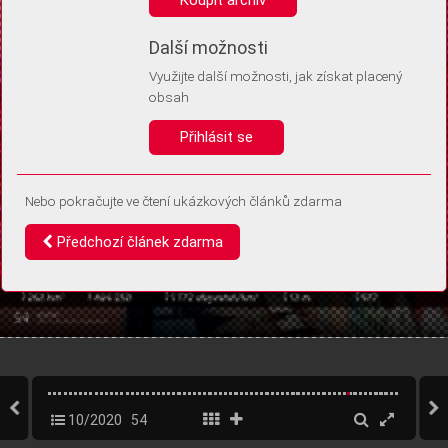
Díky němu příště poznáme, že se jedná o stejné zařízení, a
budeme tak moci přesněji vyhodnotit návštěvnost.
Identifikátor je zcela anonymní.
Další možnosti
Využijte další možnosti, jak získat placený
Vaše souhlasy a odmítnutí si ukládáme do vašeho zařízení, abychom se
obsah
vás už příště znovu neptali. Můžete je kdykoli později upravit ve Správě
cookies
Přihlásit se
Souhlasím
Odmítám
Nebo pokračujte ve čtení ukázkových článků zdarma
Předchozí článek zdarma
10/2020
54