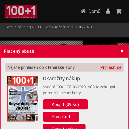
Domů
Extra Publishing
»
100+1 ZZ
»
Ročník 2020
»
10/2020
Placený obsah
Nejste přihlášen do čtenářské zóny
Přihlásit se
Žádost o souhlas s ukládáním volitelných informací
Okamžitý nákup
Vydání 100+1 ZZ 10/2020 můžete zakoupit
pomocí platební karty
Koupit (39 Kč)
Pro základní fungování webu nepotřebujeme ukládat žádné informace
(tzv. cookies apod.). Rádi bychom vás ale požádali o souhlas s
uložením volitelných informací:
Předplatit
Anonymní unikátní ID
Koupit archiv