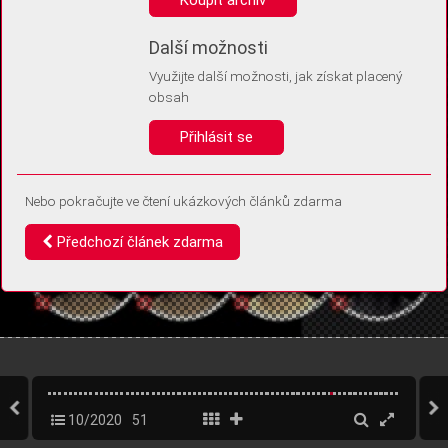
Díky němu příště poznáme, že se jedná o stejné zařízení, a
budeme tak moci přesněji vyhodnotit návštěvnost.
Identifikátor je zcela anonymní.
Další možnosti
Využijte další možnosti, jak získat placený
Vaše souhlasy a odmítnutí si ukládáme do vašeho zařízení, abychom se
obsah
vás už příště znovu neptali. Můžete je kdykoli později upravit ve Správě
cookies
Přihlásit se
Souhlasím
Odmítám
Nebo pokračujte ve čtení ukázkových článků zdarma
Předchozí článek zdarma
10/2020
51