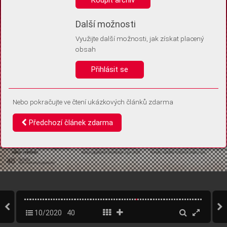
Díky němu příště poznáme, že se jedná o stejné zařízení, a
budeme tak moci přesněji vyhodnotit návštěvnost.
Identifikátor je zcela anonymní.
Další možnosti
Využijte další možnosti, jak získat placený
Vaše souhlasy a odmítnutí si ukládáme do vašeho zařízení, abychom se
obsah
vás už příště znovu neptali. Můžete je kdykoli později upravit ve Správě
cookies
Přihlásit se
Souhlasím
Odmítám
Nebo pokračujte ve čtení ukázkových článků zdarma
Předchozí článek zdarma
10/2020
40