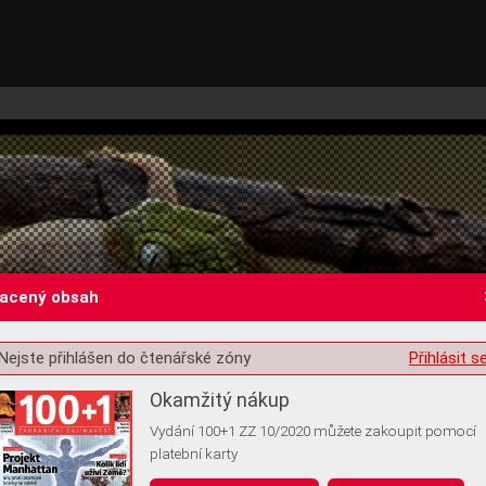
lacený obsah
Nejste přihlášen do čtenářské zóny
Přihlásit s
st o souhlas s ukládáním volitelných informací
Okamžitý nákup
Vydání 100+1 ZZ 10/2020 můžete zakoupit pomocí
platební karty