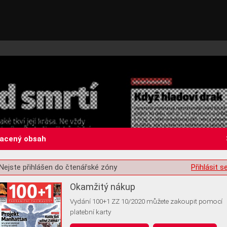
lacený obsah
Nejste přihlášen do čtenářské zóny
Přihlásit s
st o souhlas s ukládáním volitelných informací
Okamžitý nákup
Vydání 100+1 ZZ 10/2020 můžete zakoupit pomocí
platební karty